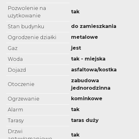
Pozwolenie na
tak
użytkowanie
do zamieszkania
Stan budynku
metalowe
Ogrodzenie działki
jest
Gaz
tak - miejska
Woda
asfaltowa/kostka
Dojazd
zabudowa
Otoczenie
jednorodzinna
kominkowe
Ogrzewanie
tak
Alarm
taras duży
Tarasy
Drzwi
tak
antywłamaniowe