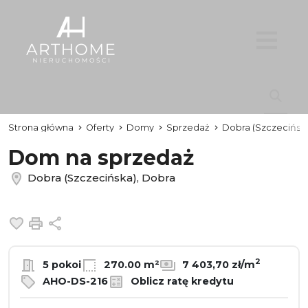
Strona główna
Oferty
Domy
Sprzedaż
Dobra (Szczecińsk
Dom na sprzedaż
Dobra (Szczecińska), Dobra
Dodaj do ulubionych
Drukuj
Udostępnij
2
5 pokoi
270.00 m²
7 403,70 zł/m
AHO-DS-216
Oblicz ratę kredytu