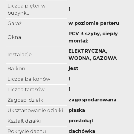
Liczba pięter w
1
budynku
w poziomie parteru
Garaż
PCV 3 szyby, ciepły
Okna
montaż
ELEKTRYCZNA,
Instalacje
WODNA, GAZOWA
jest
Balkon
1
Liczba balkonów
1
Liczba tarasów
zagospodarowana
Zagosp. działki
płaska
Ukształtowanie działki
prostokąt
Kształt działki
dachówka
Pokrycie dachu