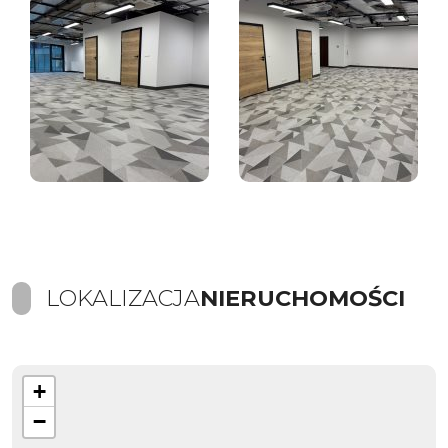
LOKALIZACJA
NIERUCHOMOŚCI
+
−