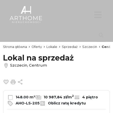
Strona główna
Oferty
Lokale
Sprzedaż
Szczecin
Centr
Lokal na sprzedaż
Szczecin, Centrum
Dodaj do ulubionych
Drukuj
Udostępnij
2
148.00 m²
10 987,84 zł/m
4 piętro
AHO-LS-205
Oblicz ratę kredytu