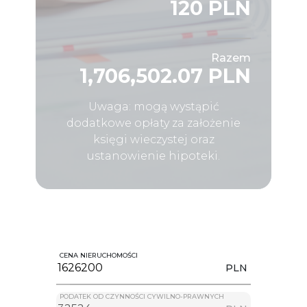
120 PLN
Razem
1,706,502.07 PLN
Uwaga: mogą wystąpić
dodatkowe opłaty za założenie
księgi wieczystej oraz
ustanowienie hipoteki.
CENA NIERUCHOMOŚCI
PLN
PODATEK OD CZYNNOŚCI CYWILNO-PRAWNYCH