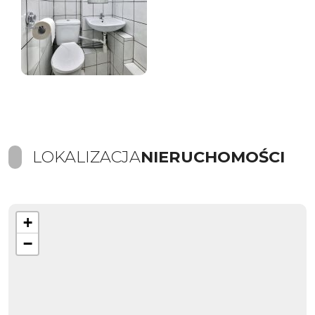
LOKALIZACJA
NIERUCHOMOŚCI
+
−