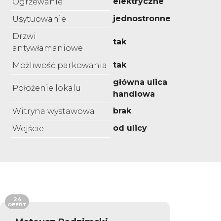
elektryczne
Ogrzewanie
jednostronne
Usytuowanie
Drzwi
tak
antywłamaniowe
tak
Możliwość parkowania
główna ulica
Położenie lokalu
handlowa
brak
Witryna wystawowa
od ulicy
Wejście
24
OFERT