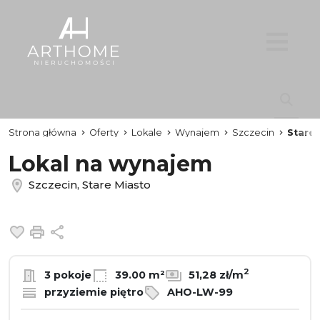
Strona główna
Oferty
Lokale
Wynajem
Szczecin
Stare 
Lokal na wynajem
Szczecin, Stare Miasto
Dodaj do ulubionych
Drukuj
Udostępnij
2
3 pokoje
39.00 m²
51,28 zł/m
przyziemie piętro
AHO-LW-99