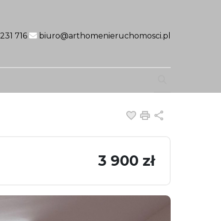
231 716
biuro@arthomenieruchomosci.pl
Dodaj do ulubiony
Drukuj
Udostępnij
3 900 zł