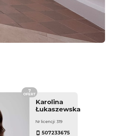
7
OFERT
Karolina
Łukaszewska
Nr licencji: 319
507233675