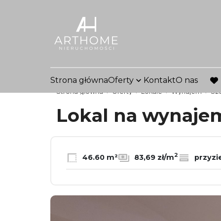
Strona główna
Oferty
Kontakt
O nas
fav
Strona główna
Oferty
Lokale
Wynajem
Sz
Lokal na wynaj
2
46.60 m²
83,69 zł/m
przyzi