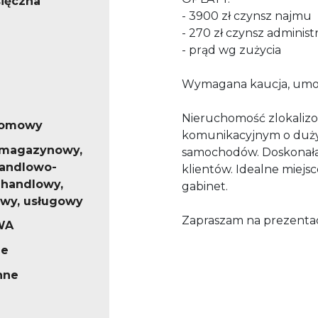
ięczna
- 3900 zł czynsz najmu
- 270 zł czynsz administ
- prąd wg zużycia
Wymagana kaucja, umo
Nieruchomość zlokalizo
iomowy
komunikacyjnym o duży
 magazynowy,
samochodów. Doskonała 
handlowo-
klientów. Idealne miejs
 handlowy,
gabinet.
wy, usługowy
Zapraszam na prezentac
WA
ne
nne