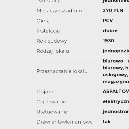
jednomies
Typ kaucji
270 PLN
Mies. czynsz admin.
PCV
Okna
dobre
Instalacje
1930
Rok budowy
jednopoz
Rodzaj lokalu
biurowo -
biurowy, 
Przeznaczenie lokalu
usługowy,
magazyno
ASFALTO
Dojazd
elektrycz
Ogrzewanie
jednostro
Usytuowanie
tak
Drzwi antywłamaniowe