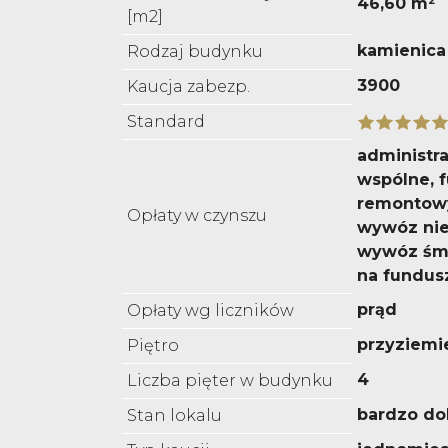
46,60 m²
[m2]
kamienica
Rodzaj budynku
3900
Kaucja zabezp.
Standard
administra
wspólne, 
remontowy
Opłaty w czynszu
wywóz nie
wywóz śmi
na fundus
prąd
Opłaty wg liczników
przyziemi
Piętro
4
Liczba pięter w budynku
bardzo do
Stan lokalu