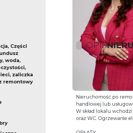
OPIS
NIER
cja, Części
fundusz
, woda,
czystości,
Zapraszam do zapoznania się 
eci, zaliczka
powierzchni 46,60 m², 
z remontowy
bezpośrednim wejściem z
Nieruchomość po remonc
e
handlowej lub usługowe
W skład lokalu wchodzi 
oraz WC. Ogrzewanie e
bry
OPŁATY: