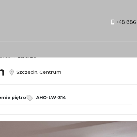
+48 886 
orite
czecin
Centrum
em
Szczecin, Centrum
emie piętro
AHO-LW-314