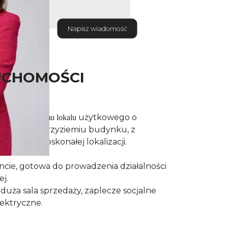
Napisz wiadomość
UCHOMOŚCI
użytkowego o
z ofertą wynajmu lokalu
położony w przyziemiu budynku, z
 ulicy w doskonałej lokalizacji.
ie, gotowa do prowadzenia działalności
j.
duża sala sprzedaży, zaplecze socjalne
lektryczne.