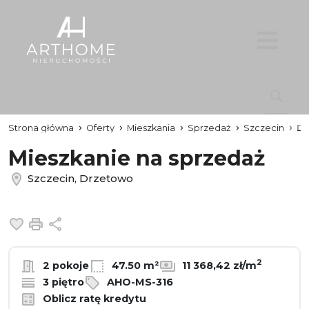
Strona główna
Oferty
Mieszkania
Sprzedaż
Szczecin
Dr
Mieszkanie na sprzedaż
Szczecin, Drzetowo
Dodaj do ulubionych
Drukuj
Udostępnij
2
2 pokoje
47.50 m²
11 368,42 zł/m
3 piętro
AHO-MS-316
Oblicz ratę kredytu