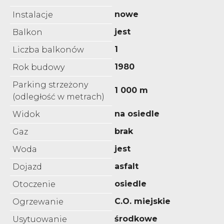
nowe
Instalacje
jest
Balkon
1
Liczba balkonów
1980
Rok budowy
Parking strzeżony
1 000 m
(odległość w metrach)
na osiedle
Widok
brak
Gaz
jest
Woda
asfalt
Dojazd
osiedle
Otoczenie
C.O. miejskie
Ogrzewanie
środkowe
Usytuowanie