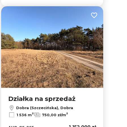
lubionych
Dodaj do ulubion
Działka na sprzedaż
Dobra (Szczecińska), Dobra
2
2
1 536 m
750,00 zł/m