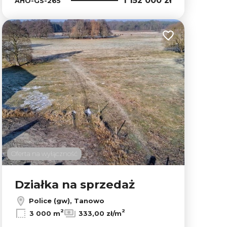
1 152 000 zł
AHO-GS-265
lubionych
Dodaj do ulubion
Oferta na wyłączność
Działka na sprzedaż
Police (gw), Tanowo
2
2
3 000 m
333,00 zł/m