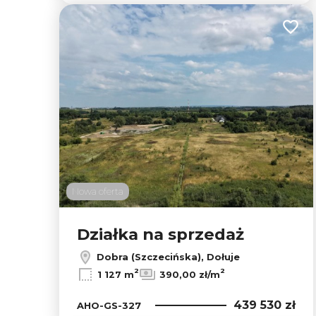
Dodaj
Nowa oferta
Działka na sprzedaż
Dobra (Szczecińska), Dołuje
2
2
1 127 m
390,00 zł/m
439 530 zł
AHO-GS-327