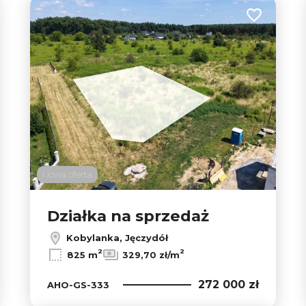
 do ulubionych
Dodaj do u
2
6
6
Nowa oferta
Działka na sprzedaż
Kobylanka, Jęczydół
2
2
825 m
329,70 zł/m
272 000 zł
AHO-GS-333