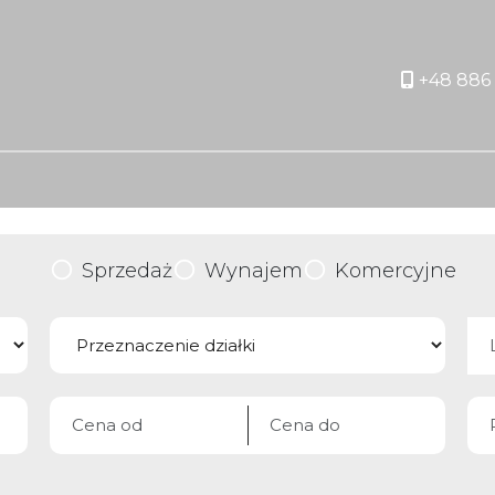
+48 886 
orite
Sprzedaż
Wynajem
Komercyjne