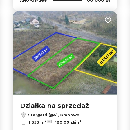
100 000 zł
AHO-GS-268
 do ulubionych
Dodaj do u
Działka na sprzedaż
Stargard (gw), Grabowo
2
2
1 853 m
180,00 zł/m