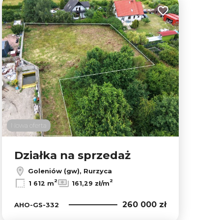
lubionych
Dodaj do ulubion
Nowa oferta
Działka na sprzedaż
Goleniów (gw), Rurzyca
Leaflet
|
© OpenMapTiles
© OpenStreetMap contributors
2
2
1 612 m
161,29 zł/m
260 000 zł
AHO-GS-332