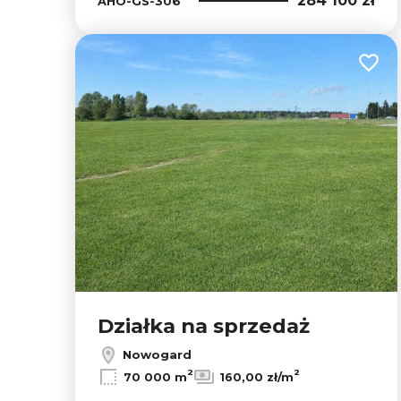
284 100 zł
AHO-GS-306
Dodaj
Działka na sprzedaż
Nowogard
2
2
70 000 m
160,00 zł/m