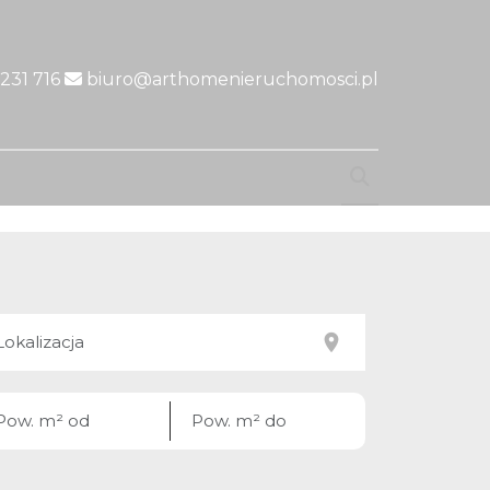
231 716
biuro@arthomenieruchomosci.pl