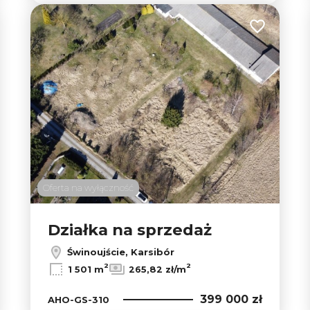
 do ulubionych
Dodaj do u
Oferta na wyłączność
Działka na sprzedaż
Świnoujście, Karsibór
2
2
1 501 m
265,82 zł/m
399 000 zł
AHO-GS-310