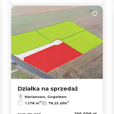
 do ulubionych
Dodaj do u
Działka na sprzedaż
Marianowo, Gogolewo
2
2
1 278 m
78,25 zł/m