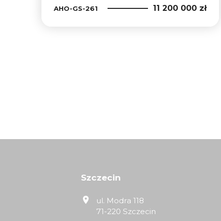
11 200 000 zł
AHO-GS-261
Szczecin
ul. Modra 118
71-220 Szczecin