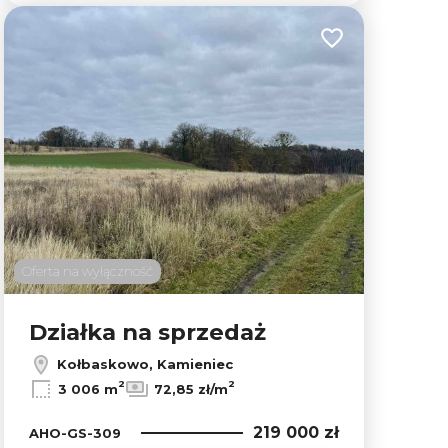
lubionych
Dodaj do ulubion
Oferta na wyłączność
Działka na sprzedaż
Kołbaskowo, Kamieniec
2
2
3 006 m
72,85 zł/m
219 000 zł
AHO-GS-309