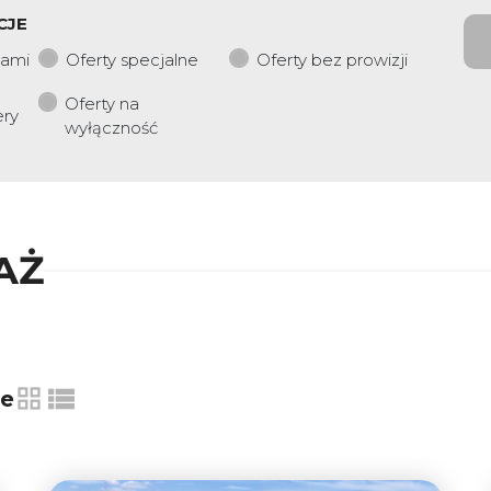
CJE
iami
Oferty specjalne
Oferty bez prowizji
Oferty na
ery
wyłączność
AŻ
ie
tabela
lista