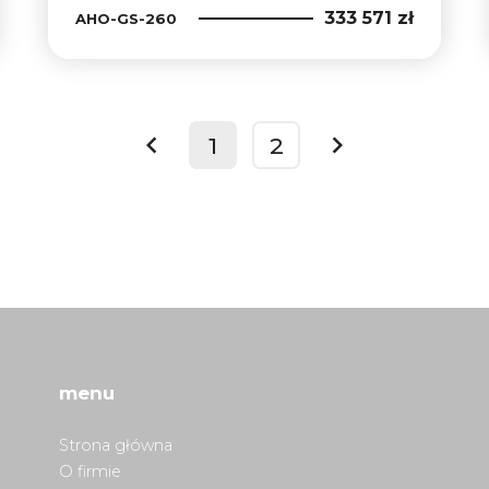
333 571 zł
AHO-GS-260
1
2
prev
next
menu
Strona główna
O firmie