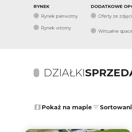
RYNEK
DODATKOWE OP
Rynek pierwotny
Oferty ze zdjęc
Rynek wtorny
Wirtualne spac
DZIAŁKI
SPRZED
+
−
Pokaż na mapie
Sortowan