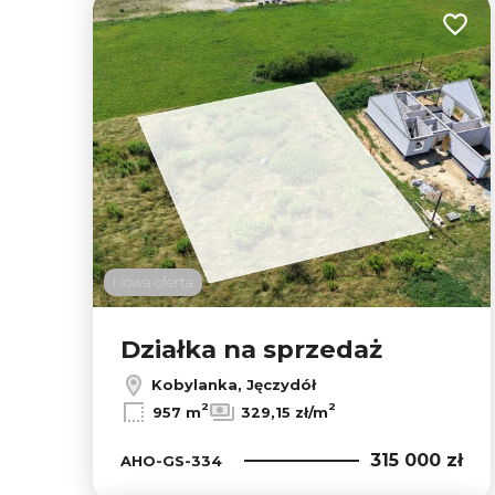
Dodaj
Nowa oferta
Działka na sprzedaż
Kobylanka, Jęczydół
2
2
957 m
329,15 zł/m
315 000 zł
AHO-GS-334