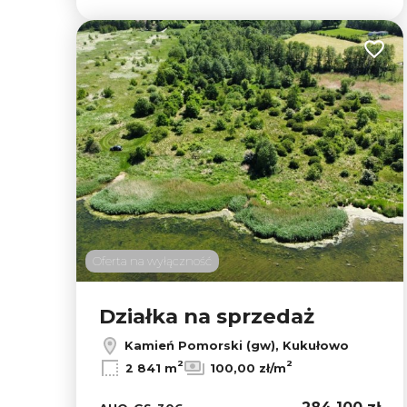
Dodaj
Oferta na wyłączność
Działka na sprzedaż
Kamień Pomorski (gw), Kukułowo
2
2
2 841 m
100,00 zł/m