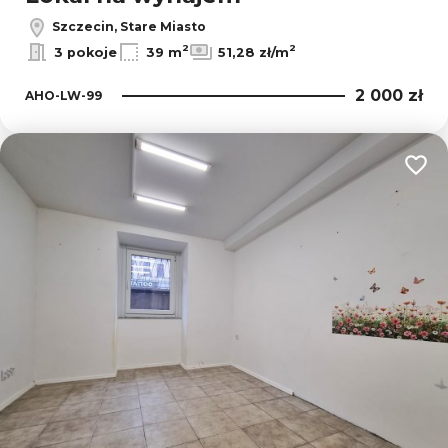
Szczecin, Stare Miasto
2
2
3 pokoje
39 m
51,28 zł/m
2 000 zł
AHO-LW-99
Dodaj